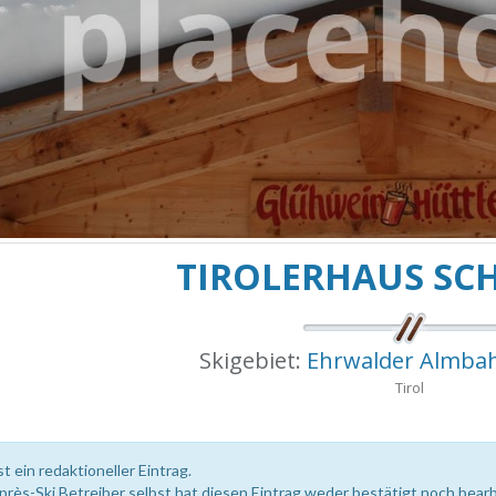
TIROLERHAUS SC
Skigebiet:
Ehrwalder Almbah
Tirol
st ein redaktioneller Eintrag.
près-Ski Betreiber selbst hat diesen Eintrag weder bestätigt noch bearb