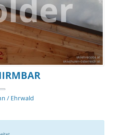
HIRMBAR
n / Ehrwald
eitet.