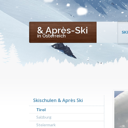
& Après-Ski
SK
in Österreich
Skischulen & Après Ski
Tirol
Salzburg
Steiermark