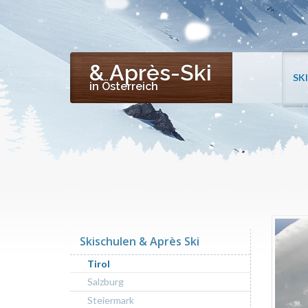
& Après-Ski
SK
in Österreich
Skischulen & Après Ski
Tirol
Salzburg
Steiermark