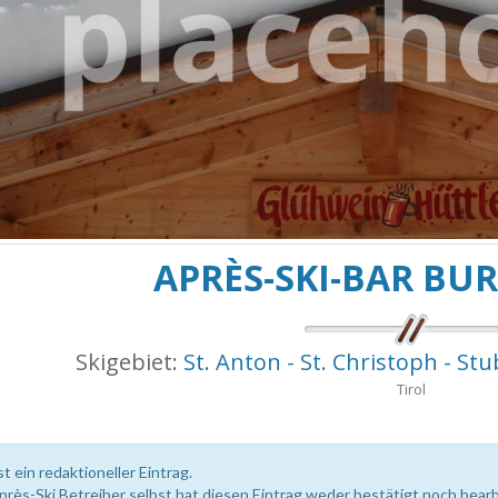
APRÈS-SKI-BAR BU
Skigebiet:
St. Anton - St. Christoph - Stu
Tirol
st ein redaktioneller Eintrag.
près-Ski Betreiber selbst hat diesen Eintrag weder bestätigt noch bearb