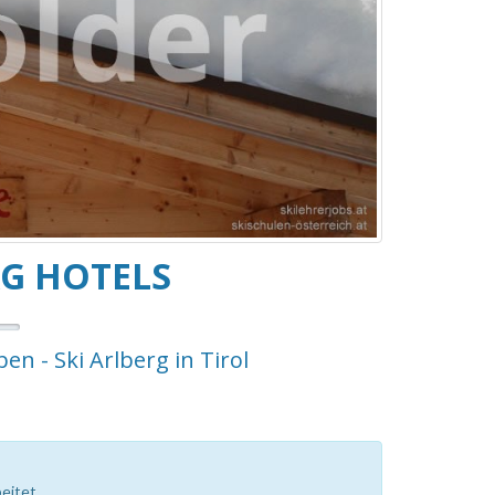
RG HOTELS
ben - Ski Arlberg in Tirol
eitet.