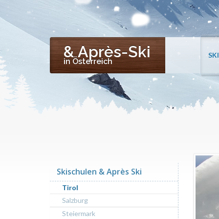
& Après-Ski
SK
in Österreich
Skischulen & Après Ski
Tirol
Salzburg
Steiermark