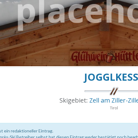
JOGGLKESS
Skigebiet:
Zell am Ziller-Zil
Tirol
st ein redaktioneller Eintrag.
près-Ski Betreiber selbst hat diesen Eintrag weder bestätigt noch bearb