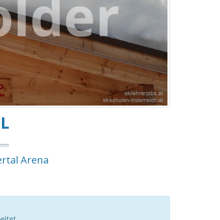
L
lertal Arena
eitet.