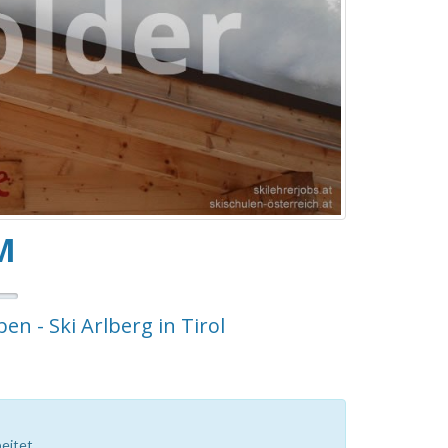
M
ben - Ski Arlberg in Tirol
eitet.