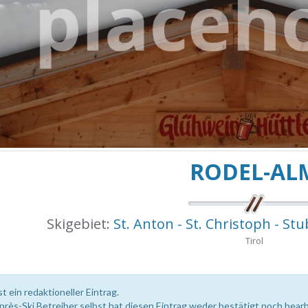
RODEL-AL
Skigebiet:
St. Anton - St. Christoph - Stu
Tirol
st ein redaktioneller Eintrag.
près-Ski Betreiber selbst hat diesen Eintrag weder bestätigt noch bearb