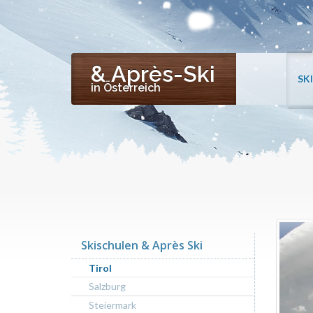
& Après-Ski
SK
in Österreich
Skischulen & Après Ski
Tirol
Salzburg
Steiermark