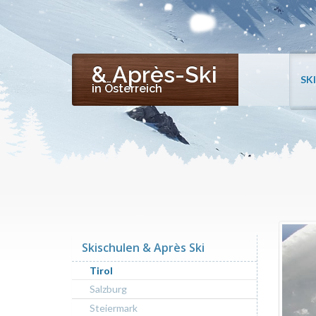
& Après-Ski
SK
in Österreich
Skischulen & Après Ski
Tirol
Salzburg
Steiermark