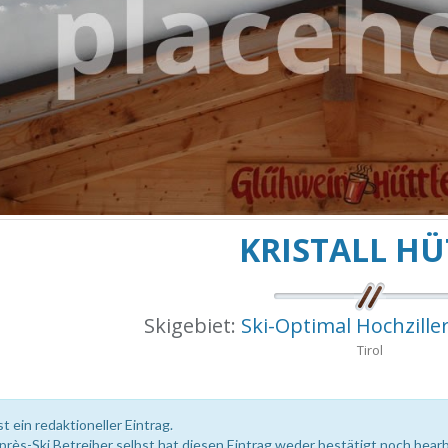
KRISTALL HÜ
Skigebiet:
Ski-Optimal Hochzille
Tirol
st ein redaktioneller Eintrag.
près-Ski Betreiber selbst hat diesen Eintrag weder bestätigt noch bearb