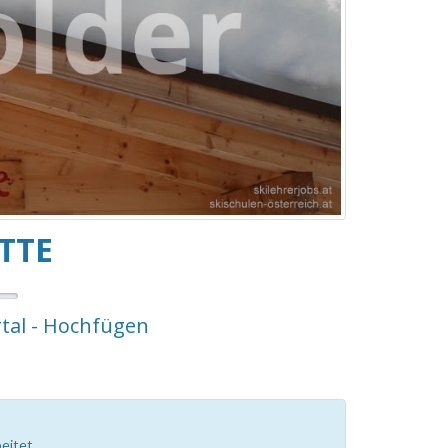
TTE
rtal - Hochfügen
eitet.