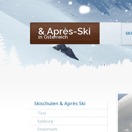
& Après-Ski
SK
in Österreich
Skischulen & Après Ski
Tirol
Salzburg
Steiermark