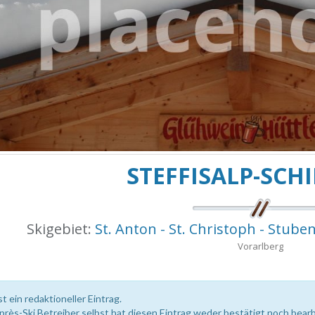
STEFFISALP-SCH
Skigebiet:
St. Anton - St. Christoph - Stuben
Vorarlberg
st ein redaktioneller Eintrag.
près-Ski Betreiber selbst hat diesen Eintrag weder bestätigt noch bearb