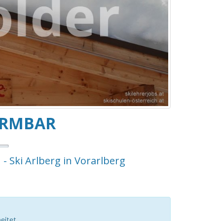
IRMBAR
 - Ski Arlberg in Vorarlberg
eitet.