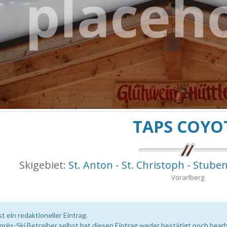
TAPS COYO
Skigebiet:
St. Anton - St. Christoph - Stuben
Vorarlberg
st ein redaktioneller Eintrag.
près-Ski Betreiber selbst hat diesen Eintrag weder bestätigt noch bearb