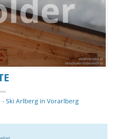
TE
 - Ski Arlberg in Vorarlberg
eitet.