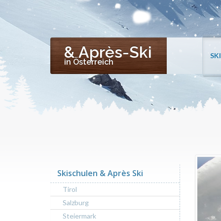
& Après-Ski
SK
in Österreich
Skischulen & Après Ski
Tirol
Salzburg
Steiermark