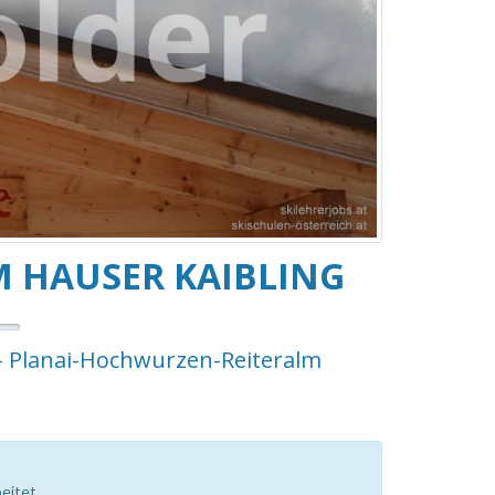
M HAUSER KAIBLING
g- Planai-Hochwurzen-Reiteralm
eitet.