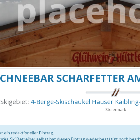
SCHNEEBAR SCHARFETTER A
Skigebiet:
4-Berge-Skischaukel Hauser Kaiblin
Steiermark
st ein redaktioneller Eintrag.
près-Ski Betreiber selbst hat diesen Eintrag weder bestätigt noch bearb