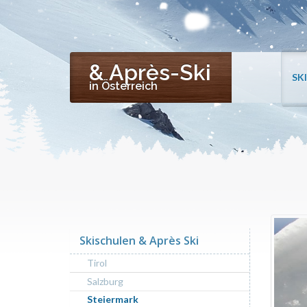
& Après-Ski
SK
in Österreich
Skischulen & Après Ski
Tirol
Salzburg
Steiermark