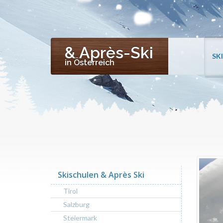
& Après-Ski
SK
in Österreich
Skischulen & Après Ski
Tirol
Salzburg
Steiermark