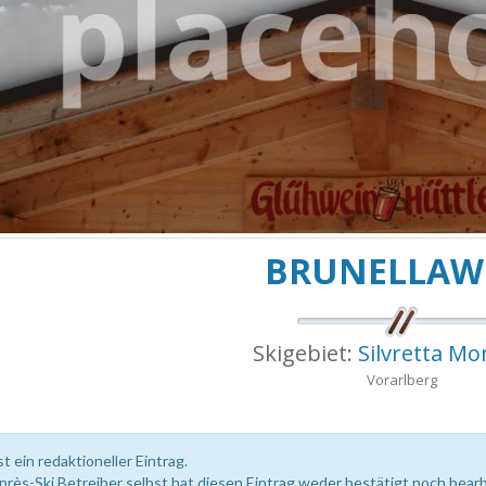
BRUNELLAW
Skigebiet:
Silvretta M
Vorarlberg
st ein redaktioneller Eintrag.
près-Ski Betreiber selbst hat diesen Eintrag weder bestätigt noch bearb