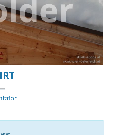
IRT
ontafon
eitet.