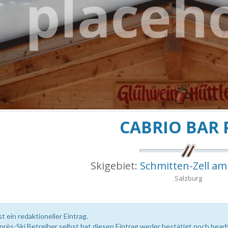
CABRIO BAR 
Skigebiet:
Schmitten-Zell a
Salzburg
st ein redaktioneller Eintrag.
près-Ski Betreiber selbst hat diesen Eintrag weder bestätigt noch bearb