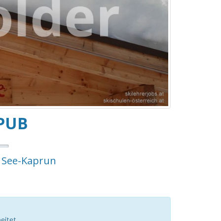
PUB
m See-Kaprun
eitet.