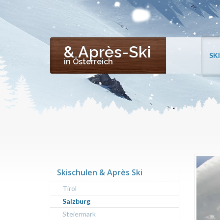
& Après-Ski
SK
in Österreich
Skischulen & Après Ski
Tirol
Salzburg
Steiermark