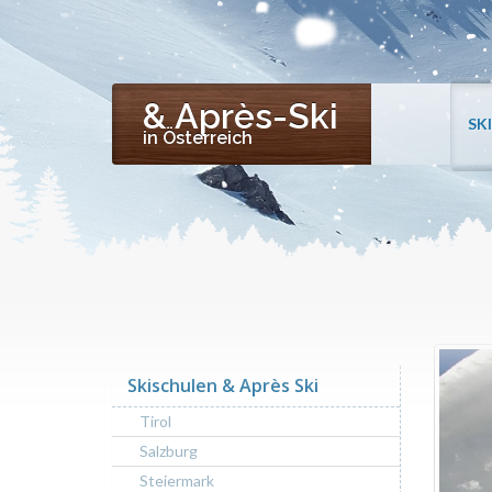
& Après-Ski
SK
in Österreich
Skischulen & Après Ski
Tirol
Salzburg
Steiermark