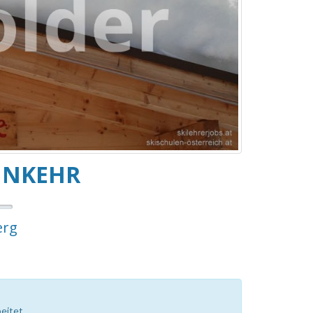
INKEHR
erg
eitet.