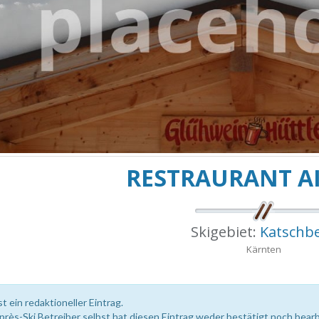
RESTRAURANT A
Skigebiet:
Katschb
Kärnten
st ein redaktioneller Eintrag.
près-Ski Betreiber selbst hat diesen Eintrag weder bestätigt noch bearb