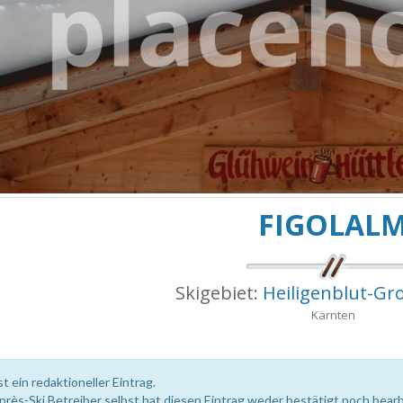
FIGOLAL
Skigebiet:
Heiligenblut-Gr
Kärnten
st ein redaktioneller Eintrag.
près-Ski Betreiber selbst hat diesen Eintrag weder bestätigt noch bearb