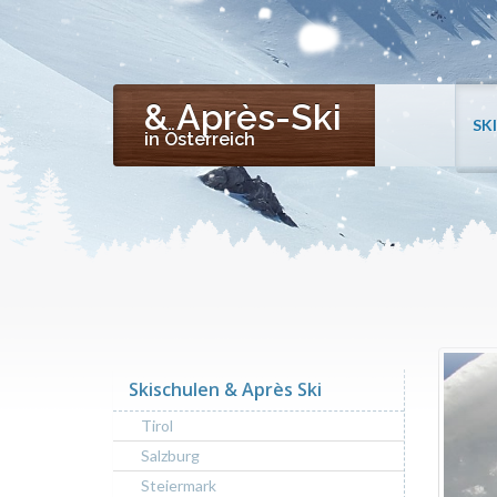
& Après-Ski
SK
in Österreich
Skischulen & Après Ski
Tirol
Salzburg
Steiermark