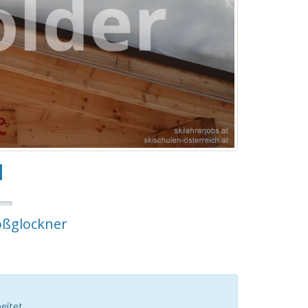
M
oßglockner
eitet.