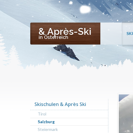
& Après-Ski
SK
in Österreich
Skischulen & Après Ski
Tirol
Salzburg
Steiermark