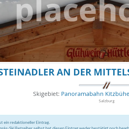
STEINADLER AN DER MITTE
Skigebiet:
Panoramabahn Kitzbühele
Salzburg
st ein redaktioneller Eintrag.
près-Ski Betreiber selbst hat diesen Eintrag weder bestätigt noch bearb