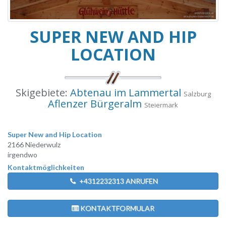
SUPER NEW AND HIP
LOCATION
Skigebiete:
Abtenau im Lammertal
Salzburg
Aflenzer Bürgeralm
Steiermark
Super New and Hip Location
2166 Niederwulz
irgendwo
Kontaktmöglichkeiten
+4312232313 ANRUFEN
KONTAKTFORMULAR