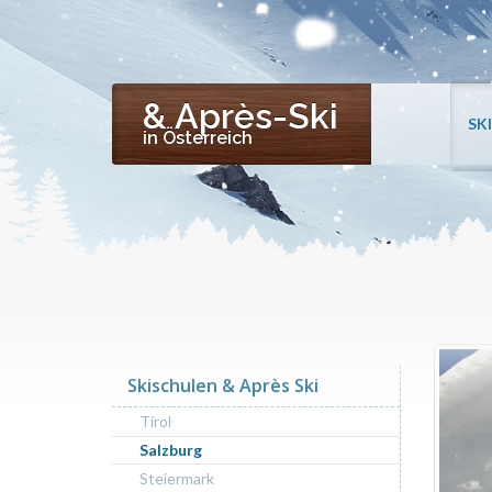
& Après-Ski
SK
in Österreich
Skischulen & Après Ski
Tirol
Salzburg
Steiermark