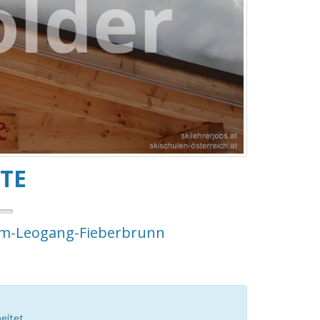
TE
emm-Leogang-Fieberbrunn
eitet.