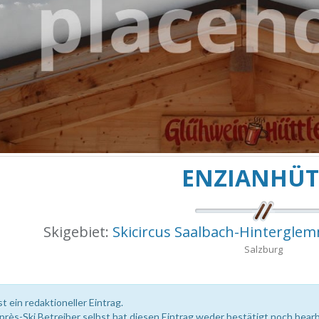
ENZIANHÜT
Skigebiet:
Skicircus Saalbach-Hintergl
Salzburg
st ein redaktioneller Eintrag.
près-Ski Betreiber selbst hat diesen Eintrag weder bestätigt noch bearb