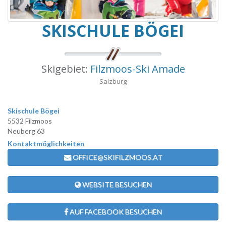
SKISCHULE BÖGEI
Skigebiet:
Filzmoos-Ski Amade
Salzburg
Skischule Bögei
5532 Filzmoos
Neuberg 63
Kontaktmöglichkeiten
OFFICE@SKIFILZMOOS.AT
WEBSITE BESUCHEN
AUF FACEBOOK BESUCHEN