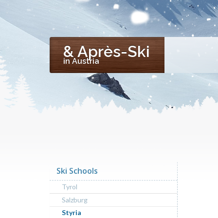
& Après-Ski
in Austria
Ski Schools
Tyrol
Salzburg
Styria