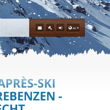
en
APRÈS-SKI
REBENZEN -
ECHT