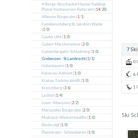
4-Berge-Skischaukel Hauser Kaibling-
Planai-Hochwurzen-Reiteralm (
14
/
20
)
Aflenzer Bürgeralm (
1
/
1
)
Familienschiberg St. Jakob im Walde
(
1
/
0
)
Gaaler Lifte (
1
/
0
)
Gaberl-Märchenwiese (
2
/
0
)
7
Ski 
Galsterbergalm-Schladming (
1
/
0
)
Grebenzen - St.Lambrecht (
1
/
1
)
0 
Hohentauern (
1
/
0
)
Kaiserau-Admont (
1
/
0
)
6 P
Krakau Tockneralmlift (
1
/
0
)
1 C
Kreischberg (
3
/
6
)
Lachtal (
1
/
4
)
Loser-Altaussee (
2
/
2
)
Mariazeller Bürgeralpe (
2
/
0
)
Ski S
Modriach-Winkel Hoislifte (
1
/
0
)
Niederalpl (
1
/
0
)
Planneralm - Schneebären (
1
/
0
)