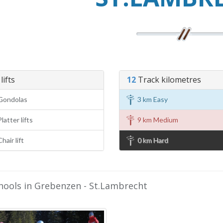
lifts
12
Track kilometres
Gondolas
3 km Easy
latter lifts
9 km Medium
hair lift
0 km Hard
chools in Grebenzen - St.Lambrecht