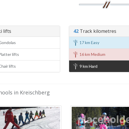
 lifts
42
Track kilometres
Gondolas
17 km Easy
latter lifts
16 km Medium
hair lifts
9 km Hard
hools in Kreischberg