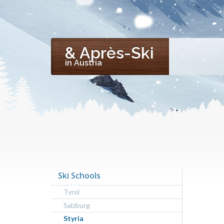
& Après-Ski
in Austria
Ski Schools
Tyrol
Salzburg
Styria