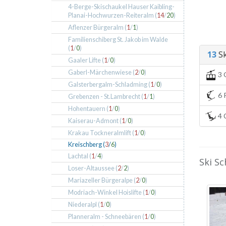
4-Berge-Skischaukel Hauser Kaibling-
Planai-Hochwurzen-Reiteralm (
14
/
20
)
Aflenzer Bürgeralm (
1
/
1
)
Familienschiberg St. Jakob im Walde
(
1
/
0
)
13
Ski
Gaaler Lifte (
1
/
0
)
Gaberl-Märchenwiese (
2
/
0
)
3 
Galsterbergalm-Schladming (
1
/
0
)
6 P
Grebenzen - St.Lambrecht (
1
/
1
)
Hohentauern (
1
/
0
)
4 C
Kaiserau-Admont (
1
/
0
)
Krakau Tockneralmlift (
1
/
0
)
Kreischberg (
3
/
6
)
Lachtal (
1
/
4
)
Ski Sc
Loser-Altaussee (
2
/
2
)
Mariazeller Bürgeralpe (
2
/
0
)
Modriach-Winkel Hoislifte (
1
/
0
)
Niederalpl (
1
/
0
)
Planneralm - Schneebären (
1
/
0
)