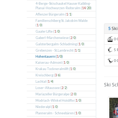
4-Berge-Skischaukel Hauser Kaibling-
Planai-Hochwurzen-Reiteralm (
14
/
20
)
Aflenzer Bürgeralm (
1
/
1
)
Familienschiberg St. Jakob im Walde
(
1
/
0
)
5
Ski 
Gaaler Lifte (
1
/
0
)
Gaberl-Märchenwiese (
2
/
0
)
0 
Galsterbergalm-Schladming (
1
/
0
)
5 P
Grebenzen - St.Lambrecht (
1
/
1
)
Hohentauern (
1
/
0
)
0 C
Kaiserau-Admont (
1
/
0
)
Krakau Tockneralmlift (
1
/
0
)
Kreischberg (
3
/
6
)
Lachtal (
1
/
4
)
Ski S
Loser-Altaussee (
2
/
2
)
Mariazeller Bürgeralpe (
2
/
0
)
Modriach-Winkel Hoislifte (
1
/
0
)
Niederalpl (
1
/
0
)
Planneralm - Schneebären (
1
/
0
)