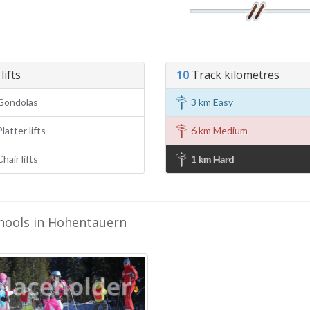
lifts
10
Track kilometres
Gondolas
3 km Easy
latter lifts
6 km Medium
hair lifts
1 km Hard
chools in Hohentauern