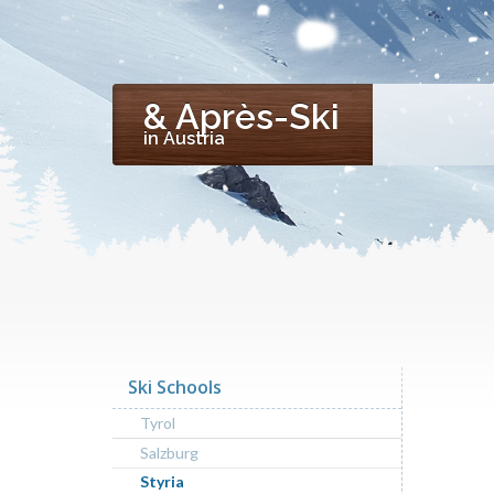
& Après-Ski
in Austria
Ski Schools
Tyrol
Salzburg
Styria